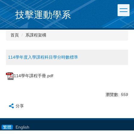
跳
到
技擊運動學系
主
要
內
首頁
系課程架構
容
區
114學年度入學課程科目學分時數標準
114學年課程手冊.pdf
瀏覽數:
559
分享
繁體
English