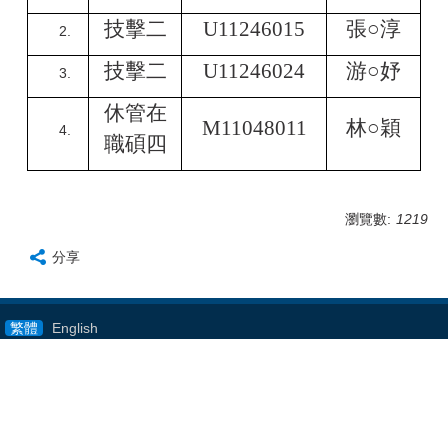
技擊二
U11246015
張
○
淳
技擊二
U11246024
游
○
妤
休管在
M11048011
林
○
穎
職碩四
瀏覽數:
1219
分享
繁體
English