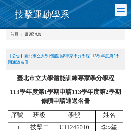
跳
到
技擊運動學系
主
要
內
首頁
最新消息
容
區
【公告】臺北市立大學體能訓練專家學分學程113學年度第2學
期通過名冊
臺北市立大學體能訓練專家學分學程
113
學年度第
1
學期申請
113
學年度第
2
學期
修讀申請通過名冊
序號
班級
學號
姓名
技擊二
U11246010
李
○
笙